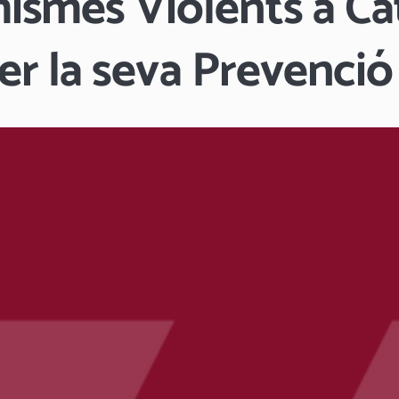
ismes Violents a Ca
r la seva Prevenció