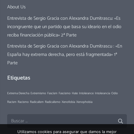
About Us
Entrevista de Sergio Gracia con Alexandra Dumitrascu: «Es
incongruente que un partido que basa su ideario en el odio
reciba financiación pública» 2ª Parte
Entrevista de Sergio Gracia con Alexandra Dumitrascu : «En
España hay extrema derecha, pero está fragmentada» 1ª
Parte
Etiquetas
Extrema Derecha
Extremismo
Fascism
Fascismo
Hate
Intolerance
Intolerancia
Odio
Racism
Racismo
Radicalism
Radicalismo
Xenofobia
Xenophobia
Buscar:
Utilizamos cookies para asegurar que damos la mejor